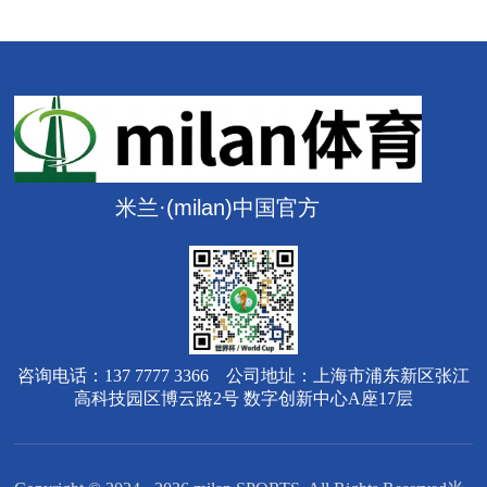
米兰·(milan)中国官方
咨询电话：137 7777 3366 公司地址：上海市浦东新区张江
高科技园区博云路2号 数字创新中心A座17层