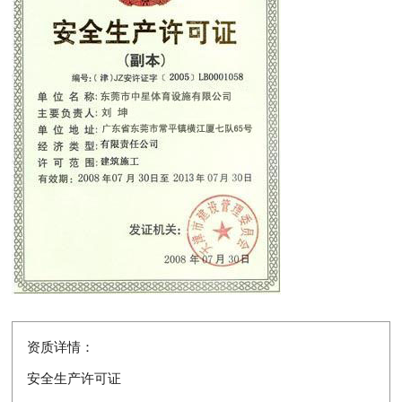
资质详情：
安全生产许可证