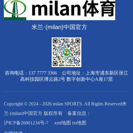
米兰·(milan)中国官方
咨询电话：137 7777 3366 公司地址：上海市浦东新区张江
高科技园区博云路2号 数字创新中心A座17层
Copyright © 2024 - 2026 milan SPORTS. All Rights Reserved米
兰·(milan)中国官方 版权所有 备案信息：
沪ICP备26001234号-7
xml地图
txt地图