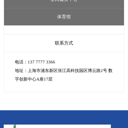
体育馆
联系方式
电话：137 7777 3366
地址：上海市浦东新区张江高科技园区博云路2号 数
字创新中心A座17层