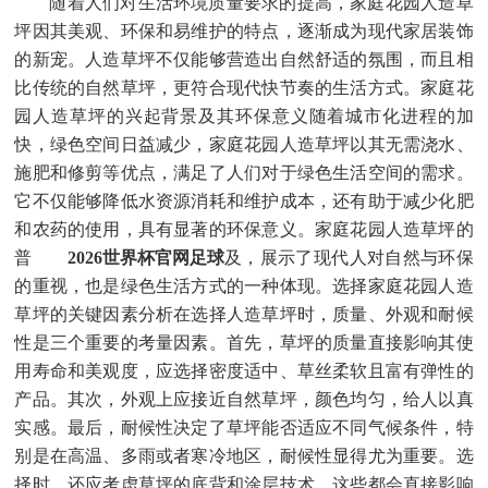
随着人们对生活环境质量要求的提高，家庭花园人造草
坪因其美观、环保和易维护的特点，逐渐成为现代家居装饰
的新宠。人造草坪不仅能够营造出自然舒适的氛围，而且相
比传统的自然草坪，更符合现代快节奏的生活方式。家庭花
园人造草坪的兴起背景及其环保意义随着城市化进程的加
快，绿色空间日益减少，家庭花园人造草坪以其无需浇水、
施肥和修剪等优点，满足了人们对于绿色生活空间的需求。
它不仅能够降低水资源消耗和维护成本，还有助于减少化肥
和农药的使用，具有显著的环保意义。家庭花园人造草坪的
普
2026世界杯官网足球
及，展示了现代人对自然与环保
的重视，也是绿色生活方式的一种体现。选择家庭花园人造
草坪的关键因素分析在选择人造草坪时，质量、外观和耐候
性是三个重要的考量因素。首先，草坪的质量直接影响其使
用寿命和美观度，应选择密度适中、草丝柔软且富有弹性的
产品。其次，外观上应接近自然草坪，颜色均匀，给人以真
实感。最后，耐候性决定了草坪能否适应不同气候条件，特
别是在高温、多雨或者寒冷地区，耐候性显得尤为重要。选
择时，还应考虑草坪的底背和涂层技术，这些都会直接影响