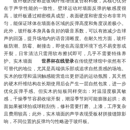
玻纤板的全称是玻璃纤维增强复合材料板，其核心优势
在于声学性能的一致性。壁球运动对墙面反弹的敏感度很
高，玻纤板通过精密模具成型，表面硬度和密度分布非常均
匀，能保证球体在墙面各区域的反弹高度和角度误差极小。
此外，玻纤板本身具备良好的吸音系数，可以有效减少击球
声的回荡，提升场地内的语音清晰度。在耐久性方面，玻纤
板防潮、防霉、耐撞击，即使在高湿度环境下也不易变形或
开裂，日常清洁只需用软布擦拭即可，几乎不需要特殊养
护。实木墙面
世界杯在线登录
在传统壁球馆中依然有不
可替代的地位，尤其是高端俱乐部或追求自然质感的场地。
实木的纹理和温润触感能营造出更舒适的运动氛围，其天然
的硬木纤维结构在长期使用后会产生一层自然包浆，进一步
优化反弹手感。但实木的短板同样突出：对温湿度极其敏
感，干燥季节容易收缩开裂，潮湿季节则可能膨胀起拱；表
面如果被球拍或球鞋刮伤，修补需要打磨、上漆，工序复杂
且费用较高；此外，实木墙面的声学表现受板材拼接缝隙影
响，不同位置的反弹均匀性略逊于玻纤板。