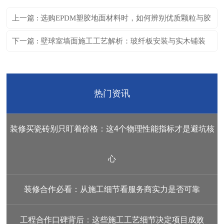
上一篇 : 选购EPDM塑胶地面材料时，如何辨别优质颗粒与胶
水？
下一篇 : 壁球室墙面施工工艺解析：玻纤板安装与实木铺装
的差异
热门资讯
装修买瓷砖别只盯着价格：这4个物理性能指标才是避坑核
心
装修合作必看：从施工细节看服务商实力是否可靠
工程合作口碑背后：这些施工工艺细节决定项目成败