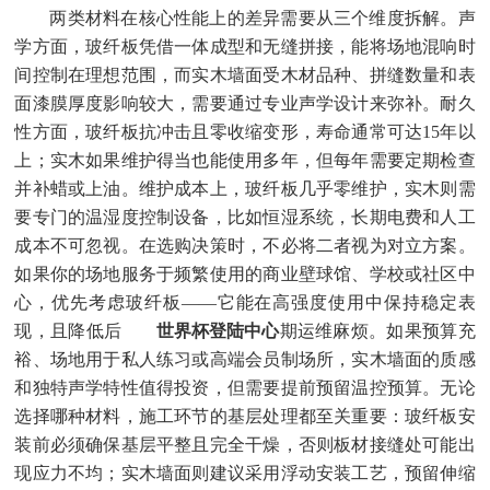
两类材料在核心性能上的差异需要从三个维度拆解。声
学方面，玻纤板凭借一体成型和无缝拼接，能将场地混响时
间控制在理想范围，而实木墙面受木材品种、拼缝数量和表
面漆膜厚度影响较大，需要通过专业声学设计来弥补。耐久
性方面，玻纤板抗冲击且零收缩变形，寿命通常可达15年以
上；实木如果维护得当也能使用多年，但每年需要定期检查
并补蜡或上油。维护成本上，玻纤板几乎零维护，实木则需
要专门的温湿度控制设备，比如恒湿系统，长期电费和人工
成本不可忽视。在选购决策时，不必将二者视为对立方案。
如果你的场地服务于频繁使用的商业壁球馆、学校或社区中
心，优先考虑玻纤板——它能在高强度使用中保持稳定表
现，且降低后
世界杯登陆中心
期运维麻烦。如果预算充
裕、场地用于私人练习或高端会员制场所，实木墙面的质感
和独特声学特性值得投资，但需要提前预留温控预算。无论
选择哪种材料，施工环节的基层处理都至关重要：玻纤板安
装前必须确保基层平整且完全干燥，否则板材接缝处可能出
现应力不均；实木墙面则建议采用浮动安装工艺，预留伸缩