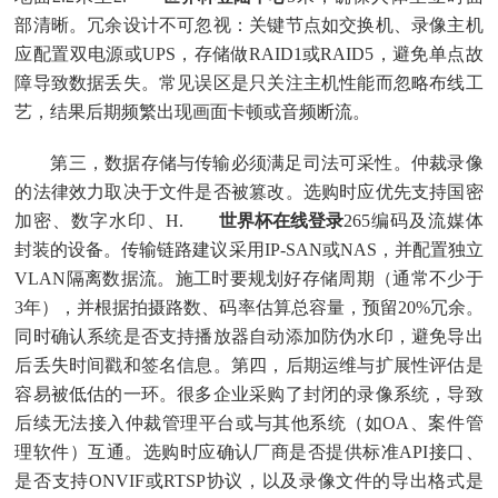
部清晰。冗余设计不可忽视：关键节点如交换机、录像主机
应配置双电源或UPS，存储做RAID1或RAID5，避免单点故
障导致数据丢失。常见误区是只关注主机性能而忽略布线工
艺，结果后期频繁出现画面卡顿或音频断流。
第三，数据存储与传输必须满足司法可采性。仲裁录像
的法律效力取决于文件是否被篡改。选购时应优先支持国密
加密、数字水印、H.
世界杯在线登录
265编码及流媒体
封装的设备。传输链路建议采用IP-SAN或NAS，并配置独立
VLAN隔离数据流。施工时要规划好存储周期（通常不少于
3年），并根据拍摄路数、码率估算总容量，预留20%冗余。
同时确认系统是否支持播放器自动添加防伪水印，避免导出
后丢失时间戳和签名信息。第四，后期运维与扩展性评估是
容易被低估的一环。很多企业采购了封闭的录像系统，导致
后续无法接入仲裁管理平台或与其他系统（如OA、案件管
理软件）互通。选购时应确认厂商是否提供标准API接口、
是否支持ONVIF或RTSP协议，以及录像文件的导出格式是