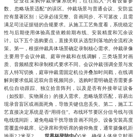
企业在采购仲裁录像系统时，往往陷入“只看设备参
数、忽略场景适配”的误区。仲裁场景与普通会议、安防监
控有显著区别：记录必须完整、音画同步、不可篡改，且需
满足司法证据链的合规要求。从施工工艺角度看，系统稳定
性与后期使用体验高度依赖前期布线、安装精度和冗余设
计。以下五个选购要点，直接关联从选型到落地的全流程决
策。第一，根据仲裁具体场景确定录制核心需求。仲裁录像
主要用于会议仲裁、庭审仲裁和在线调解，三类场景对画
质、音频精度和录制模式要求不同。会议仲裁强调全景与发
言人特写切换，庭审仲裁需固定机位并叠加时间戳，在线调
解则要求低延迟双向音视频同步。选购时需明确是否需要多
机位自动跟踪、独立拾音阵列，以及是否有外接举证设备
（如投影、实物展台）的接入需求。忽略场景匹配，容易出
现录音盲区或画面死角，导致关键信息丢失。第二，施工工
艺直接决定系统是否“用得住”。布线环节要区分信号线与强
电线缆间距，避免电磁干扰导致音画不同步。设备安装高度
需覆盖仲裁席、记录席和旁听席的俯仰角度，通常摄像机距
地面2.2米至2.
世界杯登陆中心
5米，确保人体坐立时面