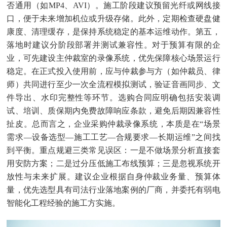
否通用（如MP4、AVI）。施工阶段建议预留光纤或网线接
口，便于未来增加机位或升级存储。此外，定期检查硬盘健
康度、清理缓存，是保持系统稳定的基本运维动作。第五，
落地时建议分阶段部署并测试兼容性。对于预算有限的企
业，可先建设主仲裁室的录像系统，优先保障核心场景运行
稳定。在正式投入使用前，应与仲裁参与方（如仲裁员、律
师）共同进行至少一次全流程模拟测试，验证音画同步、文
件导出、水印完整性等环节。选购合同应明确包括安装调
试、培训、质保期内免费故障响应条款，避免后期因兼容性
扯皮。总而言之，企业采购仲裁录像系统，本质是在“场景
需求—设备选型—施工工艺—合规要求—长期运维”之间找
到平衡。重点规避三类常见误区：一是不做场景分析直接套
用安防方案；二是过分压低施工布线预算；三是忽视系统开
放性与未来扩展。建议企业根据自身仲裁业务量、预算体
量，优先选型具有司法行业落地案例的厂商，并委托有弱电
智能化工程经验的施工方实施。