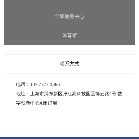
全民健身中心
体育馆
联系方式
电话：137 7777 3366
地址：上海市浦东新区张江高科技园区博云路2号 数
字创新中心A座17层